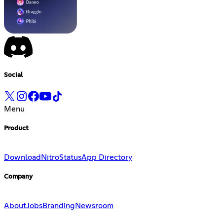
Social
Menu
Product
Download
Nitro
Status
App Directory
Company
About
Jobs
Branding
Newsroom