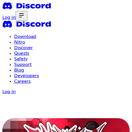
Log In
Download
Nitro
Discover
Quests
Safety
Support
Blog
Developers
Careers
Log In