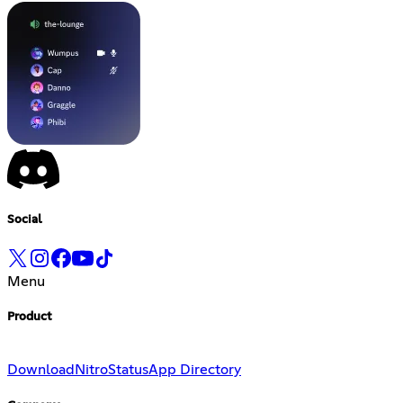
Social
Menu
Product
Download
Nitro
Status
App Directory