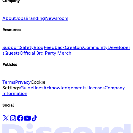
Company
About
Jobs
Branding
Newsroom
Resources
Support
Safety
Blog
Feedback
Creators
Community
Developer
s
Quests
Official 3rd Party Merch
Policies
Terms
Privacy
Cookie
Settings
Guidelines
Acknowledgements
Licenses
Company
Information
Social