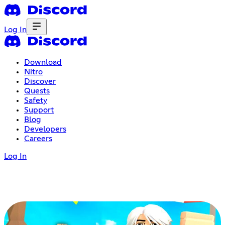
Log In
Download
Nitro
Discover
Quests
Safety
Support
Blog
Developers
Careers
Log In