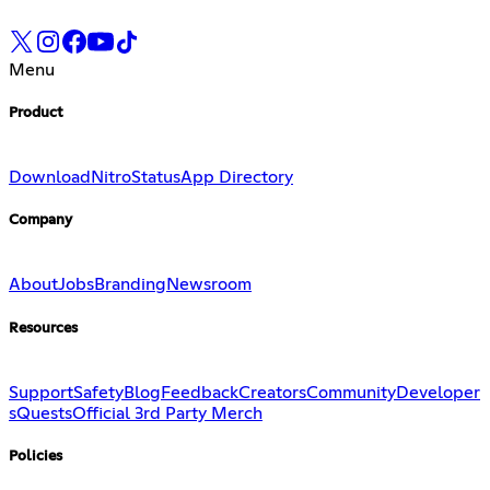
Menu
Product
Download
Nitro
Status
App Directory
Company
About
Jobs
Branding
Newsroom
Resources
Support
Safety
Blog
Feedback
Creators
Community
Developer
s
Quests
Official 3rd Party Merch
Policies