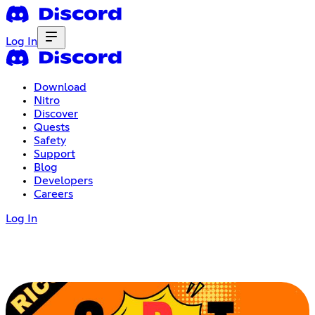
Log In
Download
Nitro
Discover
Quests
Safety
Support
Blog
Developers
Careers
Log In