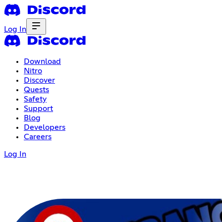
Log In
Download
Nitro
Discover
Quests
Safety
Support
Blog
Developers
Careers
Log In