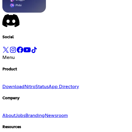
Social
Menu
Product
Download
Nitro
Status
App Directory
Company
About
Jobs
Branding
Newsroom
Resources