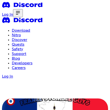
Log In
Download
Nitro
Discover
Quests
Safety
Support
Blog
Developers
Careers
Log In