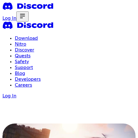
Log In
Download
Nitro
Discover
Quests
Safety
Support
Blog
Developers
Careers
Log In