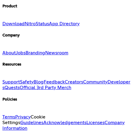
Product
Download
Nitro
Status
App Directory
Company
About
Jobs
Branding
Newsroom
Resources
Support
Safety
Blog
Feedback
Creators
Community
Developer
s
Quests
Official 3rd Party Merch
Policies
Terms
Privacy
Cookie
Settings
Guidelines
Acknowledgements
Licenses
Company
Information