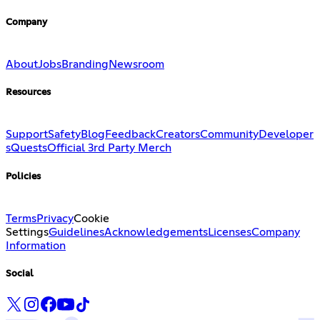
Company
About
Jobs
Branding
Newsroom
Resources
Support
Safety
Blog
Feedback
Creators
Community
Developer
s
Quests
Official 3rd Party Merch
Policies
Terms
Privacy
Cookie
Settings
Guidelines
Acknowledgements
Licenses
Company
Information
Social