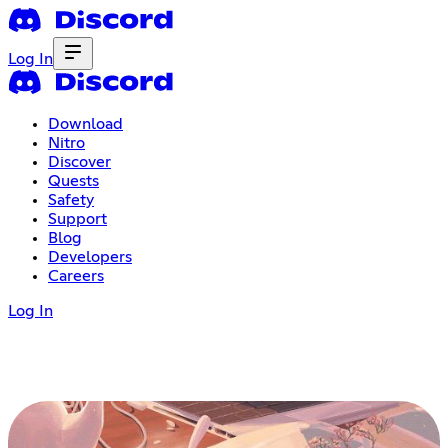
Log In
Download
Nitro
Discover
Quests
Safety
Support
Blog
Developers
Careers
Log In