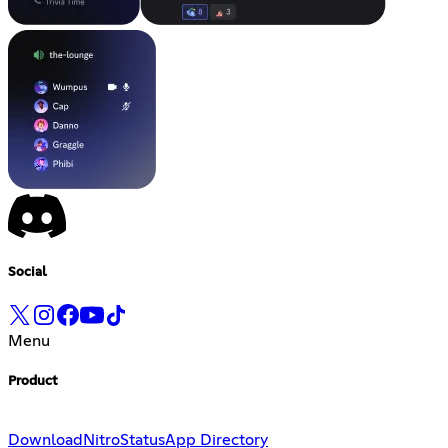
Social
Menu
Product
Download
Nitro
Status
App Directory