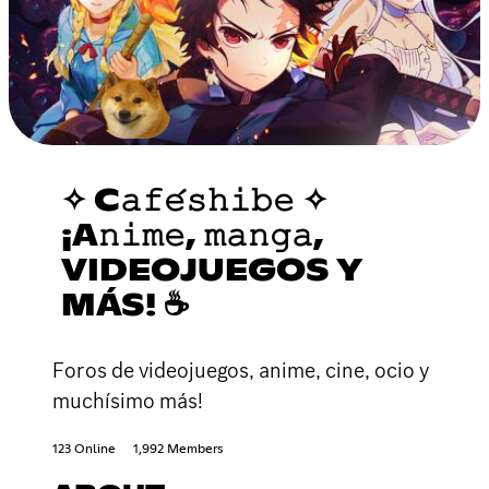
✧ C𝚊𝚏𝚎́𝚜𝚑𝚒𝚋𝚎 ✧
¡A𝚗𝚒𝚖𝚎, 𝚖𝚊𝚗𝚐𝚊,
VIDEOJUEGOS Y
MÁS! ☕
Foros de videojuegos, anime, cine, ocio y
muchísimo más!
123 Online
1,992 Members