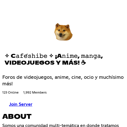
✧ C𝚊𝚏𝚎́𝚜𝚑𝚒𝚋𝚎 ✧ ¡A𝚗𝚒𝚖𝚎, 𝚖𝚊𝚗𝚐𝚊,
VIDEOJUEGOS Y MÁS! ☕
Foros de videojuegos, anime, cine, ocio y muchísimo
más!
123 Online
1,992 Members
Join Server
ABOUT
Somos una comunidad multi-temática en donde tratamos