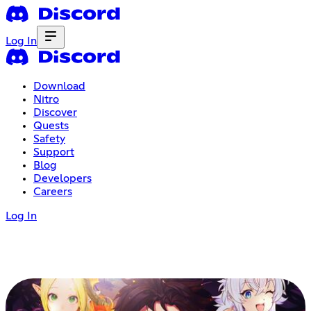
Log In
Download
Nitro
Discover
Quests
Safety
Support
Blog
Developers
Careers
Log In