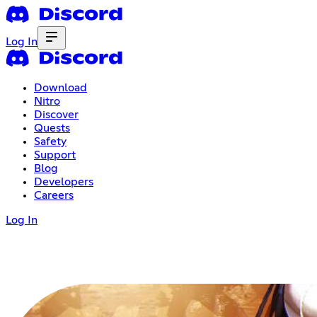
Log In
Download
Nitro
Discover
Quests
Safety
Support
Blog
Developers
Careers
Log In