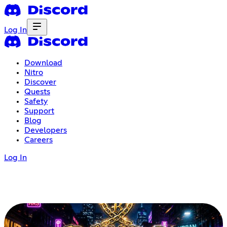
Log In
Download
Nitro
Discover
Quests
Safety
Support
Blog
Developers
Careers
Log In