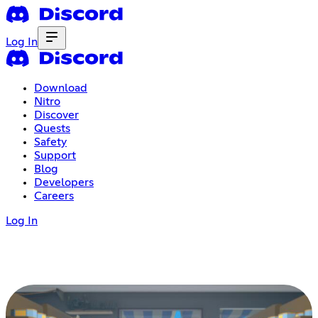
Log In
Download
Nitro
Discover
Quests
Safety
Support
Blog
Developers
Careers
Log In