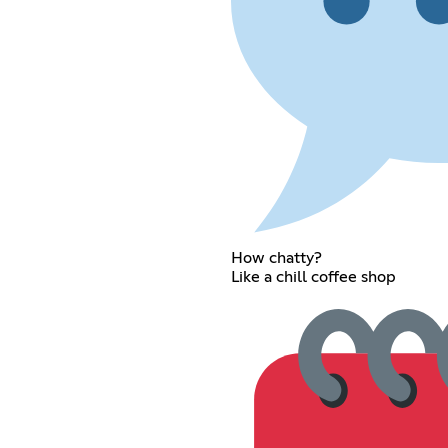
How chatty?
Like a chill coffee shop