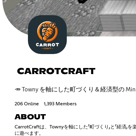
CARROTCRAFT
🥕 Towny を軸にした町づくり＆経済型の Mi
206 Online
1,393 Members
ABOUT
CarrotCraftは、Townyを軸にした「町づくり」と「
に遊べます。