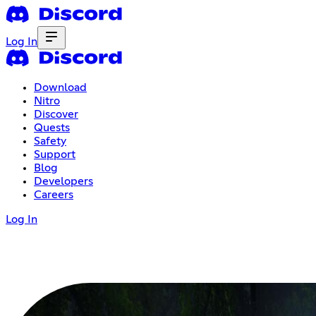
Log In
Download
Nitro
Discover
Quests
Safety
Support
Blog
Developers
Careers
Log In