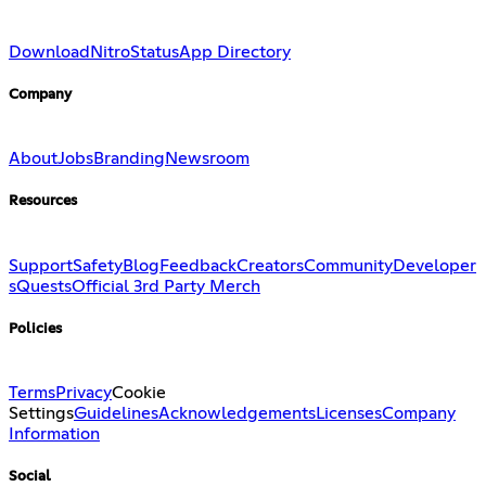
Download
Nitro
Status
App Directory
Company
About
Jobs
Branding
Newsroom
Resources
Support
Safety
Blog
Feedback
Creators
Community
Developer
s
Quests
Official 3rd Party Merch
Policies
Terms
Privacy
Cookie
Settings
Guidelines
Acknowledgements
Licenses
Company
Information
Social