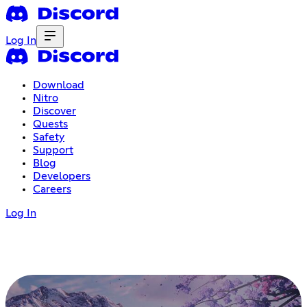
Log In
Download
Nitro
Discover
Quests
Safety
Support
Blog
Developers
Careers
Log In