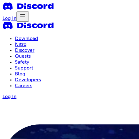
Log In
Download
Nitro
Discover
Quests
Safety
Support
Blog
Developers
Careers
Log In