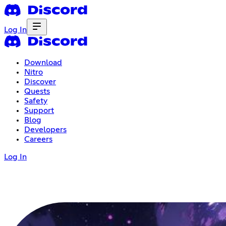
Log In
Download
Nitro
Discover
Quests
Safety
Support
Blog
Developers
Careers
Log In