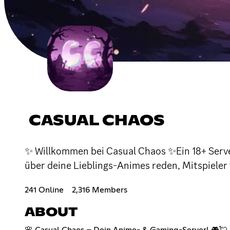
CASUAL CHAOS
✨ Willkommen bei Casual Chaos ✨Ein 18+ Serve
über deine Lieblings-Animes reden, Mitspieler 
241 Online
2,316 Members
ABOUT
🌸 Casual Chaos – Dein Anime- & Gaming-Server! 🎮💘