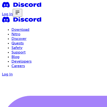
Log In
Download
Nitro
Discover
Quests
Safety
Support
Blog
Developers
Careers
Log In