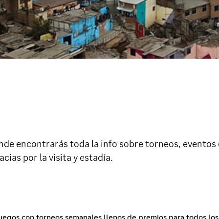
onde encontrarás toda la info sobre torneos, eventos
cias por la visita y estadía.
egos con torneos semanales llenos de premios para todos los 