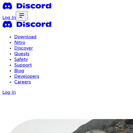
Log In
Download
Nitro
Discover
Quests
Safety
Support
Blog
Developers
Careers
Log In