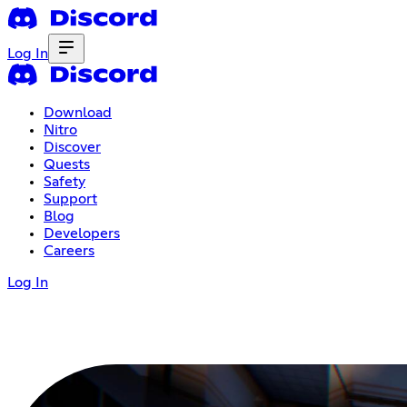
Log In
Download
Nitro
Discover
Quests
Safety
Support
Blog
Developers
Careers
Log In