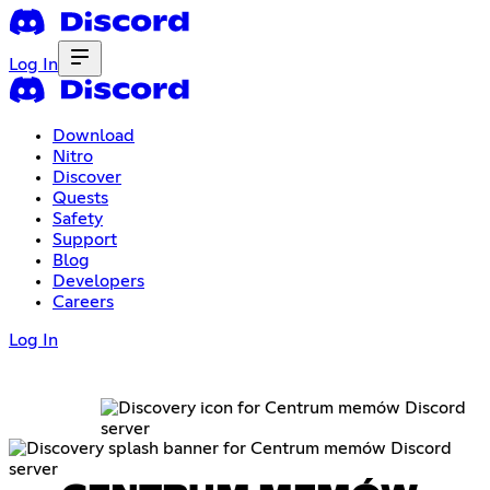
Log In
Download
Nitro
Discover
Quests
Safety
Support
Blog
Developers
Careers
Log In