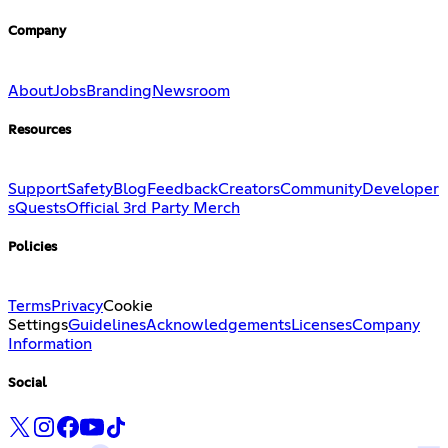
Company
About
Jobs
Branding
Newsroom
Resources
Support
Safety
Blog
Feedback
Creators
Community
Developer
s
Quests
Official 3rd Party Merch
Policies
Terms
Privacy
Cookie
Settings
Guidelines
Acknowledgements
Licenses
Company
Information
Social