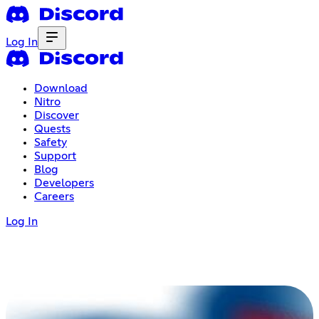
Log In
Download
Nitro
Discover
Quests
Safety
Support
Blog
Developers
Careers
Log In