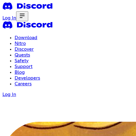
Log In
Download
Nitro
Discover
Quests
Safety
Support
Blog
Developers
Careers
Log In