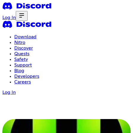
Log In
Download
Nitro
Discover
Quests
Safety
Support
Blog
Developers
Careers
Log In