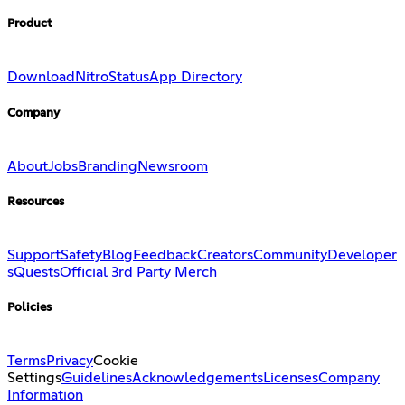
Product
Download
Nitro
Status
App Directory
Company
About
Jobs
Branding
Newsroom
Resources
Support
Safety
Blog
Feedback
Creators
Community
Developer
s
Quests
Official 3rd Party Merch
Policies
Terms
Privacy
Cookie
Settings
Guidelines
Acknowledgements
Licenses
Company
Information