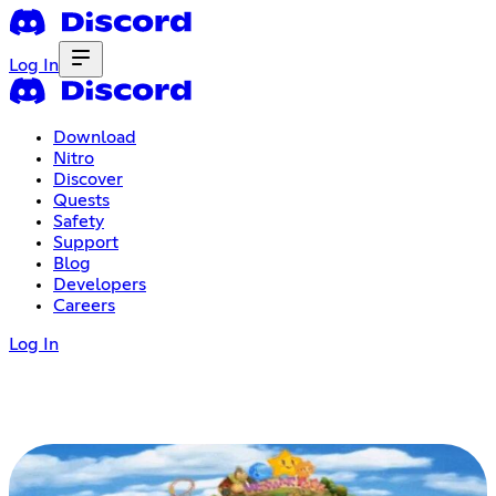
Log In
Download
Nitro
Discover
Quests
Safety
Support
Blog
Developers
Careers
Log In