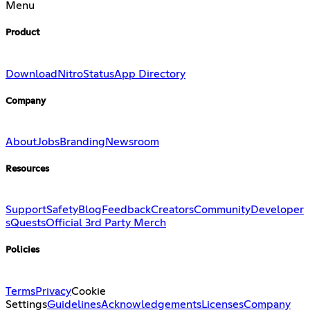
Menu
Product
Download
Nitro
Status
App Directory
Company
About
Jobs
Branding
Newsroom
Resources
Support
Safety
Blog
Feedback
Creators
Community
Developer
s
Quests
Official 3rd Party Merch
Policies
Terms
Privacy
Cookie
Settings
Guidelines
Acknowledgements
Licenses
Company