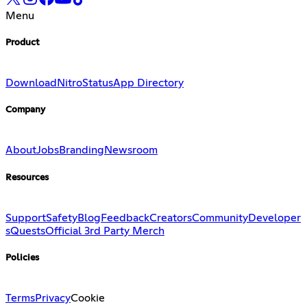
Menu
Product
Download
Nitro
Status
App Directory
Company
About
Jobs
Branding
Newsroom
Resources
Support
Safety
Blog
Feedback
Creators
Community
Developer
s
Quests
Official 3rd Party Merch
Policies
Terms
Privacy
Cookie