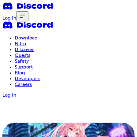
Log In
Download
Nitro
Discover
Quests
Safety
Support
Blog
Developers
Careers
Log In