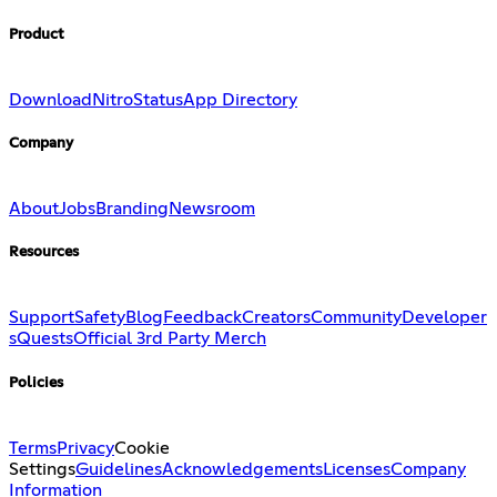
Product
Download
Nitro
Status
App Directory
Company
About
Jobs
Branding
Newsroom
Resources
Support
Safety
Blog
Feedback
Creators
Community
Developer
s
Quests
Official 3rd Party Merch
Policies
Terms
Privacy
Cookie
Settings
Guidelines
Acknowledgements
Licenses
Company
Information