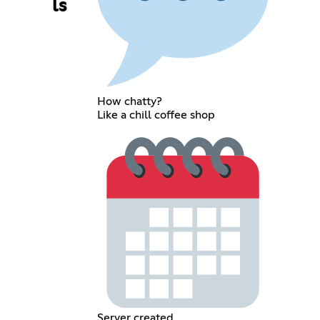
ls
How chatty?
Like a chill coffee shop
Server created