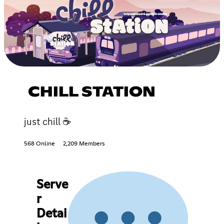
CHILL STATION
just chill ☕
568 Online
2,209 Members
Serve
r
Detai