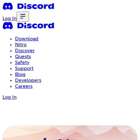
Log In
Download
Nitro
Discover
Quests
Safety
Support
Blog
Developers
Careers
Log In