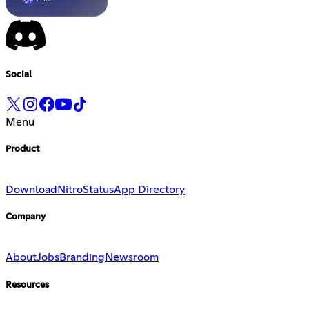
Social
Menu
Product
Download
Nitro
Status
App Directory
Company
About
Jobs
Branding
Newsroom
Resources