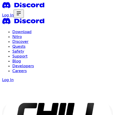
Log In
Download
Nitro
Discover
Quests
Safety
Support
Blog
Developers
Careers
Log In