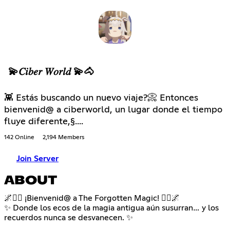
💫𝐶𝑖𝑏𝑒𝑟 𝑊𝑜𝑟𝑙𝑑 💫🐴
👾 Estás buscando un nuevo viaje?📀 Entonces
bienvenid@ a ciberworld, un lugar donde el tiempo
fluye diferente,§....
142 Online
2,194 Members
Join Server
ABOUT
🌌🧙‍♀️ ¡Bienvenid@ a The Forgotten Magic! 🧙‍♀️🌌
✨ Donde los ecos de la magia antigua aún susurran… y los
recuerdos nunca se desvanecen. ✨