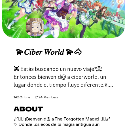
💫𝐶𝑖𝑏𝑒𝑟 𝑊𝑜𝑟𝑙𝑑 💫🐴
👾 Estás buscando un nuevo viaje?📀
Entonces bienvenid@ a ciberworld, un
lugar donde el tiempo fluye diferente,§....
142 Online
2,194 Members
ABOUT
🌌🧙‍♀️ ¡Bienvenid@ a The Forgotten Magic! 🧙‍♀️🌌
✨ Donde los ecos de la magia antigua aún