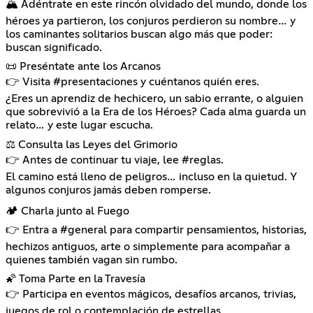
🏔️ Adéntrate en este rincón olvidado del mundo, donde los
héroes ya partieron, los conjuros perdieron su nombre… y
los caminantes solitarios buscan algo más que poder:
buscan significado.
📜 Preséntate ante los Arcanos
👉 Visita #presentaciones y cuéntanos quién eres.
¿Eres un aprendiz de hechicero, un sabio errante, o alguien
que sobrevivió a la Era de los Héroes? Cada alma guarda un
relato… y este lugar escucha.
⚖️ Consulta las Leyes del Grimorio
👉 Antes de continuar tu viaje, lee #reglas.
El camino está lleno de peligros… incluso en la quietud. Y
algunos conjuros jamás deben romperse.
🏕️ Charla junto al Fuego
👉 Entra a #general para compartir pensamientos, historias,
hechizos antiguos, arte o simplemente para acompañar a
quienes también vagan sin rumbo.
🌠 Toma Parte en la Travesía
👉 Participa en eventos mágicos, desafíos arcanos, trivias,
juegos de rol o contemplación de estrellas.