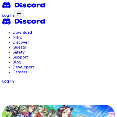
Log In
Download
Nitro
Discover
Quests
Safety
Support
Blog
Developers
Careers
Log In