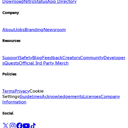
Download
Nitro
Status
App Directory
Company
About
Jobs
Branding
Newsroom
Resources
Support
Safety
Blog
Feedback
Creators
Community
Developer
s
Quests
Official 3rd Party Merch
Policies
Terms
Privacy
Cookie
Settings
Guidelines
Acknowledgements
Licenses
Company
Information
Social