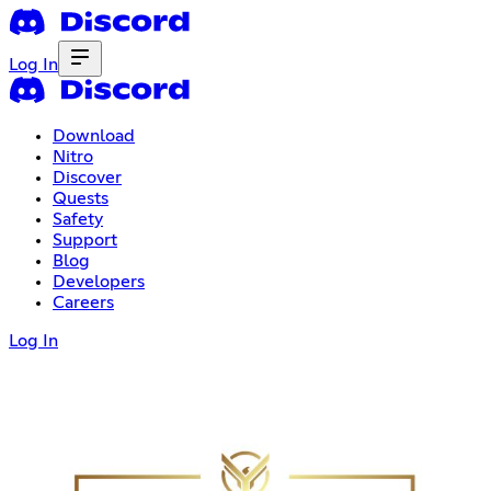
Log In
Download
Nitro
Discover
Quests
Safety
Support
Blog
Developers
Careers
Log In