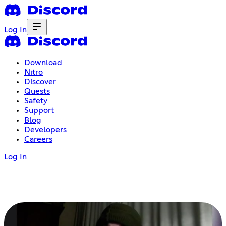
Log In
Download
Nitro
Discover
Quests
Safety
Support
Blog
Developers
Careers
Log In