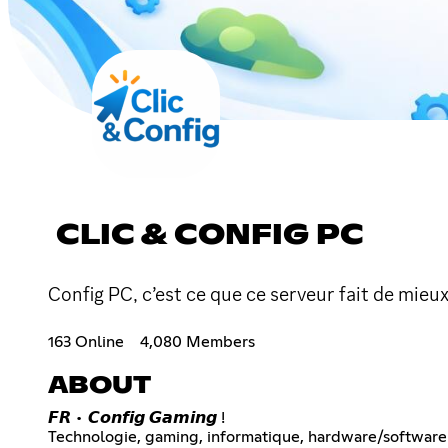
CLIC & CONFIG PC
Config PC, c’est ce que ce serveur fait de mieu
163 Online
4,080 Members
ABOUT
𝙁𝙍 • 𝘾𝙤𝙣𝙛𝙞𝙜 𝙂𝙖𝙢𝙞𝙣𝙜 !
Technologie, gaming, informatique, hardware/software 