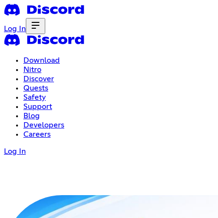
Log In
Download
Nitro
Discover
Quests
Safety
Support
Blog
Developers
Careers
Log In