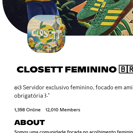
CLOSETT FEMININO 🇧
ʚଓ Servidor exclusivo feminino, focado em am
obrigatória ꒱‧˚
1,398 Online
12,010 Members
ABOUT
Somos uma comunidade focada no acolhimento feminino, 