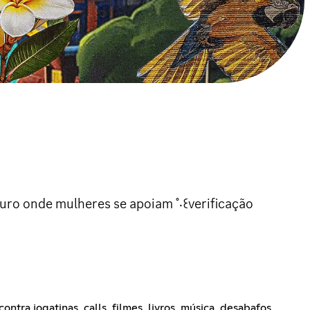
uro onde mulheres se apoiam ˚‧꒰verificação
a jogatinas, calls, filmes, livros, música, desabafos