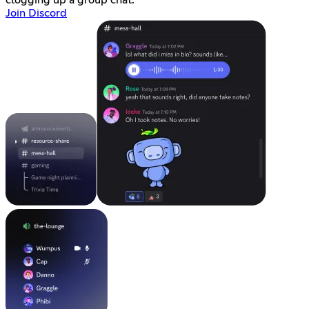
clogging up a group chat.
Join Discord