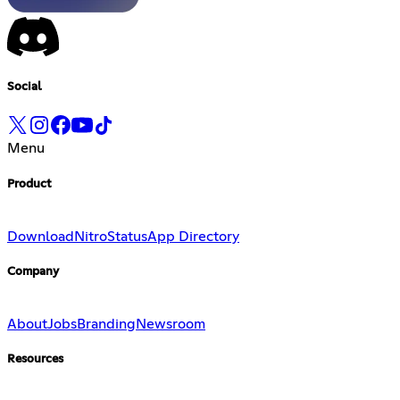
Social
Menu
Product
Download
Nitro
Status
App Directory
Company
About
Jobs
Branding
Newsroom
Resources