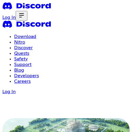
Log In
Download
Nitro
Discover
Quests
Safety
Support
Blog
Developers
Careers
Log In