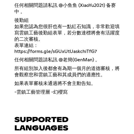
任何相關問題請私訊 @小鱼鱼 (XiaoYu2021) 备赛
中 。
後勤組
如果您認為您很肝也有一點紅石知識，非常歡迎填
寫雲鎮工藝後勤組表單，若分數達標將會有活躍度
的二次審核。
表單連結：
https://forms.gle/sGUxUtUaskchiTfG7
任何相關問題請私訊 @老簡(GenMan) 。
所有組別加入後都會有為期一個月的道德審核，將
會觀察您和雲鎮工藝和其成員們的適應性。
如果表單審核未通過將不會主動告知。
-雲鎮工藝管理層 -幻櫻寫
SUPPORTED
LANGUAGES