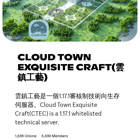
CLOUD TOWN
EXQUISITE CRAFT(雲
鎮工藝)
雲鎮工藝是一個1.17.1審核制技術向生存
伺服器。Cloud Town Exquisite
Craft(CTEC) is a 1.17.1 whitelisted
technical server.
1,639 Online
5,030 Members