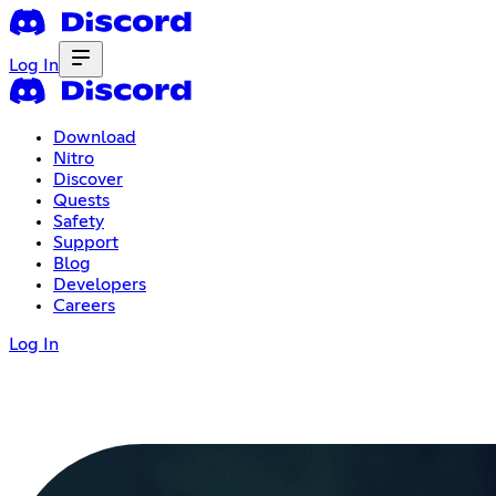
Log In
Download
Nitro
Discover
Quests
Safety
Support
Blog
Developers
Careers
Log In