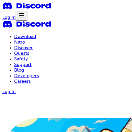
Log In
Download
Nitro
Discover
Quests
Safety
Support
Blog
Developers
Careers
Log In