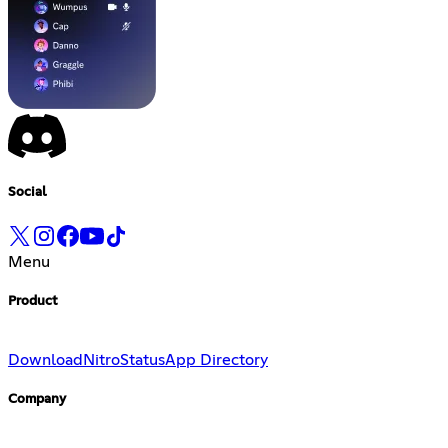
Social
Menu
Product
Download
Nitro
Status
App Directory
Company