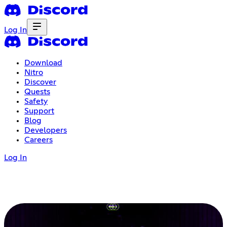
Log In
Download
Nitro
Discover
Quests
Safety
Support
Blog
Developers
Careers
Log In