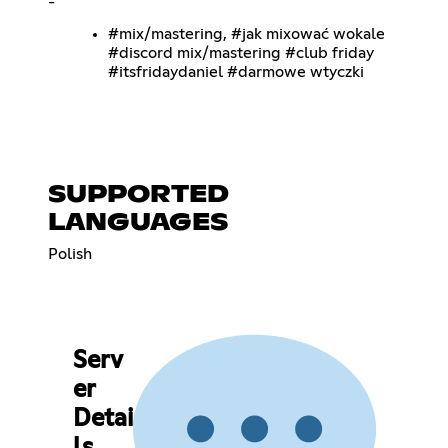
-
#mix/mastering, #jak mixować wokale
#discord mix/mastering #club friday
#itsfridaydaniel #darmowe wtyczki
SUPPORTED
LANGUAGES
Polish
Serv
er
Detai