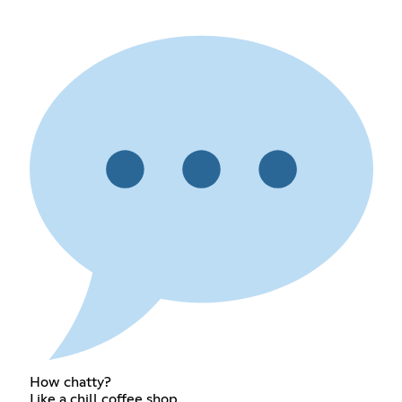
How chatty?
Like a chill coffee shop