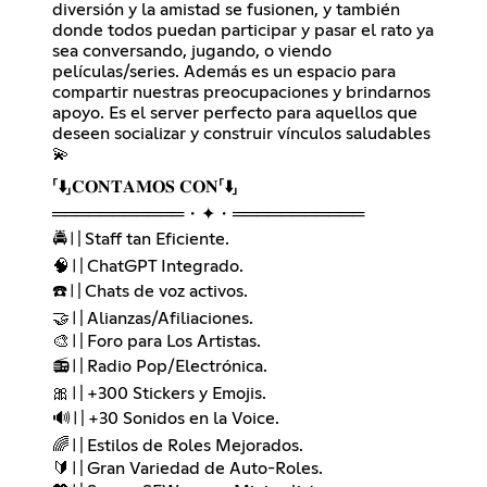
diversión y la amistad se fusionen, y también
donde todos puedan participar y pasar el rato ya
sea conversando, jugando, o viendo
películas/series. Además es un espacio para
compartir nuestras preocupaciones y brindarnos
apoyo. Es el server perfecto para aquellos que
deseen socializar y construir vínculos saludables
💫
「⬇️」𝐂𝐎𝐍𝐓𝐀𝐌𝐎𝐒 𝐂𝐎𝐍「⬇️」
═══════════・✦・═══════════
🚔〢Staff tan Eficiente.
🧠〢ChatGPT Integrado.
☎️〢Chats de voz activos.
🤝〢Alianzas/Afiliaciones.
🎨〢Foro para Los Artistas.
📻〢Radio Pop/Electrónica.
🎀〢+300 Stickers y Emojis.
🔊〢+30 Sonidos en la Voice.
🌈〢Estilos de Roles Mejorados.
🔰〢Gran Variedad de Auto-Roles.