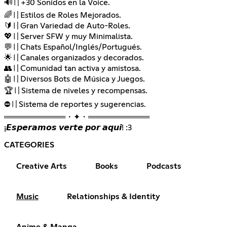
🔊〢+30 Sonidos en la Voice.
🌈〢Estilos de Roles Mejorados.
🔰〢Gran Variedad de Auto-Roles.
💖〢Server SFW y muy Minimalista.
💬〢Chats Español/Inglés/Portugués.
🌟〢Canales organizados y decorados.
👥〢Comunidad tan activa y amistosa.
🤖〢Diversos Bots de Música y Juegos.
🏆〢Sistema de niveles y recompensas.
⛔️〢Sistema de reportes y sugerencias.
═══════════・✦・═══════════
¡𝙀𝙨𝙥𝙚𝙧𝙖𝙢𝙤𝙨 𝙫𝙚𝙧𝙩𝙚 𝙥𝙤𝙧 𝙖𝙦𝙪𝙞! :3
CATEGORIES
Creative Arts
Books
Podcasts
Music
Relationships & Identity
Anime & Manga