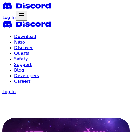
Log In
Download
Nitro
Discover
Quests
Safety
Support
Blog
Developers
Careers
Log In