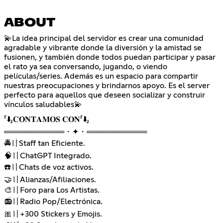
ABOUT
💫La idea principal del servidor es crear una comunidad
agradable y vibrante donde la diversión y la amistad se
fusionen, y también donde todos puedan participar y pasar
el rato ya sea conversando, jugando, o viendo
películas/series. Además es un espacio para compartir
nuestras preocupaciones y brindarnos apoyo. Es el server
perfecto para aquellos que deseen socializar y construir
vínculos saludables💫
「⬇️」𝐂𝐎𝐍𝐓𝐀𝐌𝐎𝐒 𝐂𝐎𝐍「⬇️」
═══════════・✦・═══════════
🚔〢Staff tan Eficiente.
🧠〢ChatGPT Integrado.
☎️〢Chats de voz activos.
🤝〢Alianzas/Afiliaciones.
🎨〢Foro para Los Artistas.
📻〢Radio Pop/Electrónica.
🎀〢+300 Stickers y Emojis.