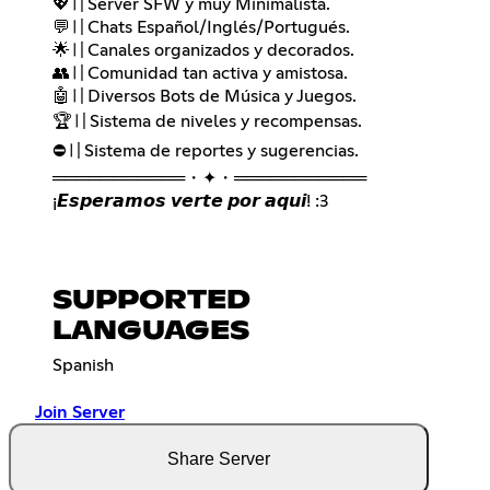
💖〢Server SFW y muy Minimalista.
💬〢Chats Español/Inglés/Portugués.
🌟〢Canales organizados y decorados.
👥〢Comunidad tan activa y amistosa.
🤖〢Diversos Bots de Música y Juegos.
🏆〢Sistema de niveles y recompensas.
⛔️〢Sistema de reportes y sugerencias.
═══════════・✦・═══════════
¡𝙀𝙨𝙥𝙚𝙧𝙖𝙢𝙤𝙨 𝙫𝙚𝙧𝙩𝙚 𝙥𝙤𝙧 𝙖𝙦𝙪𝙞! :3
SUPPORTED
LANGUAGES
Spanish
Join Server
Share Server