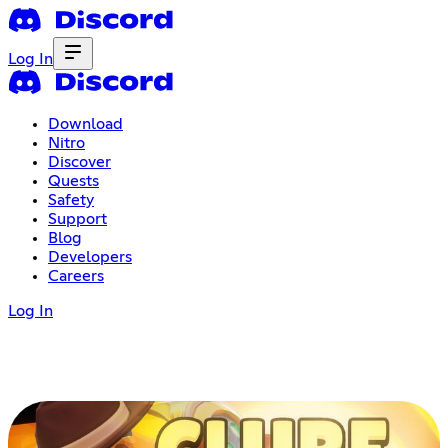
Log In
Download
Nitro
Discover
Quests
Safety
Support
Blog
Developers
Careers
Log In