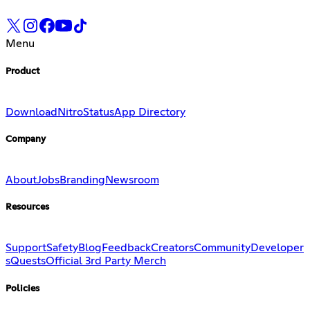
Menu
Product
Download
Nitro
Status
App Directory
Company
About
Jobs
Branding
Newsroom
Resources
Support
Safety
Blog
Feedback
Creators
Community
Developer
s
Quests
Official 3rd Party Merch
Policies