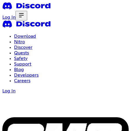
Log In
Download
Nitro
Discover
Quests
Safety
Support
Blog
Developers
Careers
Log In