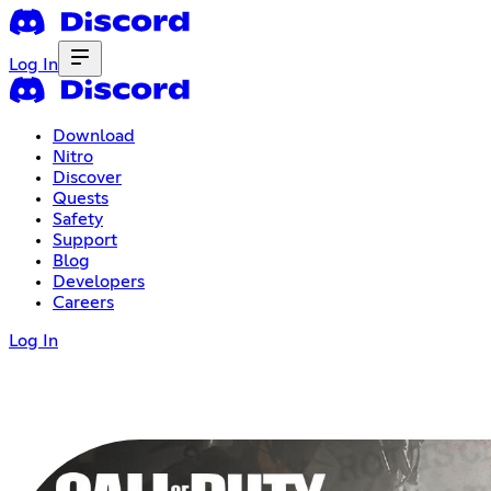
Log In
Download
Nitro
Discover
Quests
Safety
Support
Blog
Developers
Careers
Log In