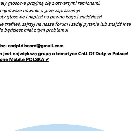
nały głosowe przyjmą cię z otwartymi ramionami.
 najnowsze nowinki o grze zapraszamy!
ały głosowe i napisz! na pewno kogoś znajdziesz!
trafiłeś, zajrzyj na nasze forum i zadaj pytanie lub znajdź int
ie będziesz miał z tym problemu!
isz: codpldiscord@gmail.com
rzone Mobile POLSKA ✔