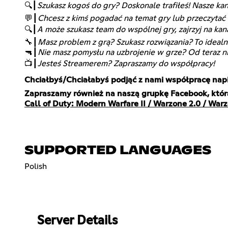
🔍┃
Szukasz kogoś do gry? Doskonale trafiłeś! Nasze ka
💬┃
Chcesz z kimś pogadać na temat gry lub przeczytać
🔍┃
A może szukasz team do wspólnej gry, zajrzyj na kan
🔧┃
Masz problem z grą? Szukasz rozwiązania? To idealnie 
🔫┃
Nie masz pomysłu na uzbrojenie w grze? Od teraz n
📺┃
Jesteś Streamerem? Zapraszamy do współpracy!
Chciałbyś/Chciałabyś podjąć z nami współpracę nap
Call of Duty: Modern Warfare II / Warzone 2.0 / Wa
SUPPORTED LANGUAGES
Polish
Server Details