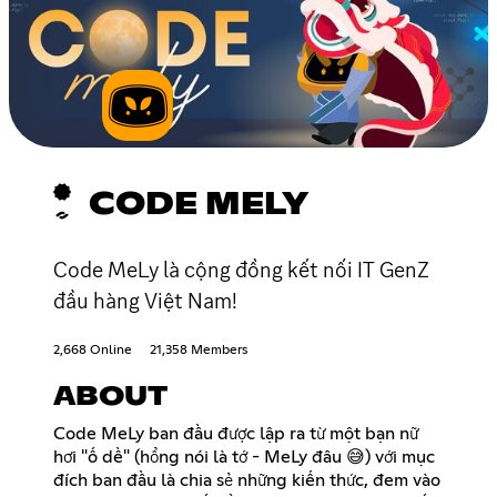
CODE MELY
Code MeLy là cộng đồng kết nối IT GenZ
đầu hàng Việt Nam!
2,668 Online
21,358 Members
ABOUT
Code MeLy ban đầu được lập ra từ một bạn nữ
hơi "ố dề" (hổng nói là tớ - MeLy đâu 😅) với mục
đích ban đầu là chia sẻ những kiến thức, đem vào