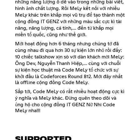
những năng lượng ố dề vào trong những bài viết,
hình ảnh chất lượng. Rồi MeLy kết nối với nhiều
MeLy khác trên khắp mọi vũ trụ để tạo thành một
cộng đồng IT GENZ với những màu sắc cực kì tài
năng, năng lượng, cá tính,... đến từ khắp mọi
miền tổ quốc, cũng như thế giới.
Mới hoạt động hơn 6 tháng nhưng chúng tớ đã
cùng nhau đi qua hơn 30 sự kiện lớn nhỏ rồi đấy:
10 chiếc talkshow xịn sò với dàn khách mời MeLy:
Ông Dev, Nguyễn Thanh Hiệp,... cùng với chuỗi
sự kiện học thuật mà Code MeLy tổ chức với sự
khởi đầu là Codeforces Round 812. Mới đây nhất
là offline cộng đồng Code MeLy.
Sắp tới, Code MeLy có rất nhiều hoạt động cực kì
ý nghĩa và MeLy khác. Đừng quên theo dõi và
ủng hộ cho cộng đồng IT GENZ Nữ Nhi Code
MeLy nha!!!
SUPPORTED