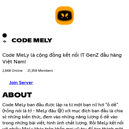
CODE MELY
Code MeLy là cộng đồng kết nối IT GenZ đầu hàng
Việt Nam!
2,668 Online
21,358 Members
Join Server
ABOUT
Code MeLy ban đầu được lập ra từ một bạn nữ hơi "ố dề"
(hổng nói là tớ - MeLy đâu 😅) với mục đích ban đầu là chia
sẻ những kiến thức, đem vào những năng lượng ố dề vào
trong những bài viết, hình ảnh chất lượng. Rồi MeLy kết nối
với nhiều MeLy khác trên khắp mọi vũ trụ để tạo thành một