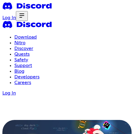
Log In
Download
Nitro
Discover
Quests
Safety
Support
Blog
Developers
Careers
Log In