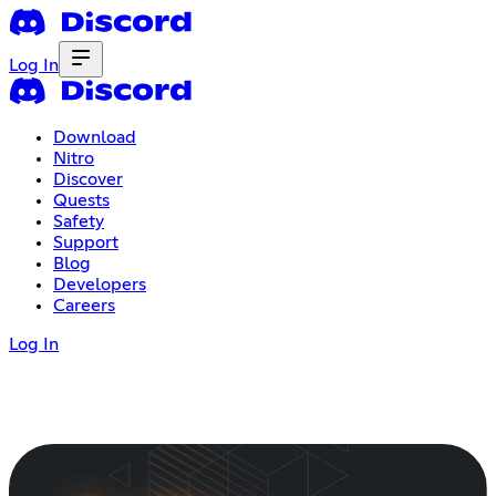
Log In
Download
Nitro
Discover
Quests
Safety
Support
Blog
Developers
Careers
Log In