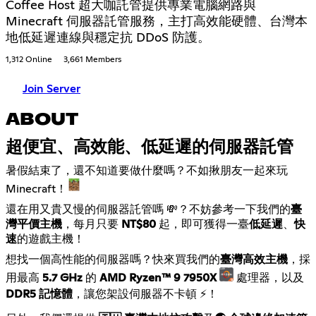
Coffee Host 超大咖託管提供專業電腦網路與
Minecraft 伺服器託管服務，主打高效能硬體、台灣本
地低延遲連線與穩定抗 DDoS 防護。
1,312 Online
3,661 Members
Join Server
ABOUT
超便宜、高效能、低延遲的伺服器託管
暑假結束了，還不知道要做什麼嗎？不如揪朋友一起來玩
Minecraft！
還在用又貴又慢的伺服器託管嗎 💸？不妨參考一下我們的
臺
灣平價主機
，每月只要
NT$80
起，即可獲得一臺
低延遲
、
快
速
的遊戲主機！
想找一個高性能的伺服器嗎？快來買我們的
臺灣高效主機
，採
用最高
5.7 GHz
的
AMD Ryzen™ 9 7950X
處理器，以及
DDR5 記憶體
，讓您架設伺服器不卡頓 ⚡！