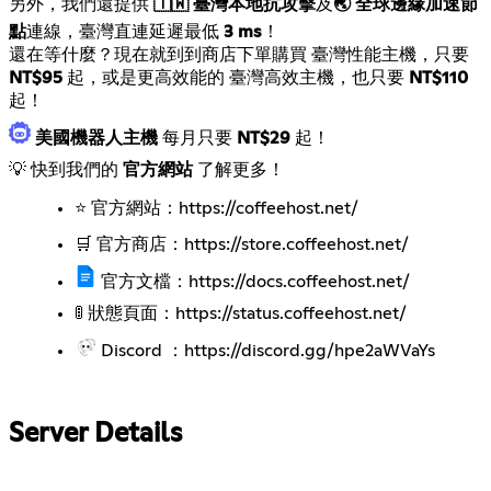
另外，我們還提供
🇹🇼 臺灣本地抗攻擊
及
🌏 全球邊緣加速節
點
連線，臺灣直連延遲最低
3 ms
！
還在等什麼？現在就到到商店下單購買
臺灣性能主機
，只要
NT$95
起，或是更高效能的
臺灣高效主機
，也只要
NT$110
起！
美國機器人主機
每月只要
NT$29
起！
💡 快到我們的
官方網站
了解更多！
⭐ 官方網站：
https://coffeehost.net/
🛒 官方商店：
https://store.coffeehost.net/
官方文檔：
https://docs.coffeehost.net/
🚦 狀態頁面：
https://status.coffeehost.net/
Discord ：
https://discord.gg/hpe2aWVaYs
Server Details