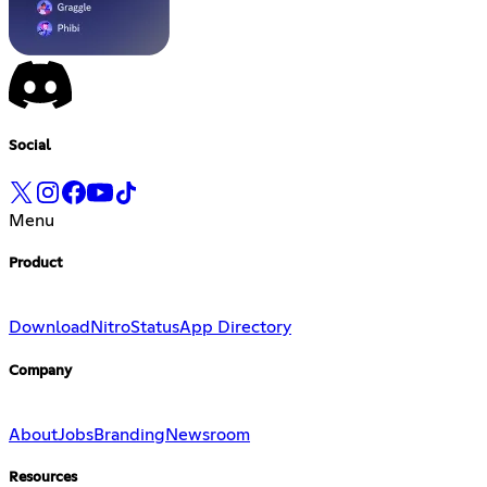
Social
Menu
Product
Download
Nitro
Status
App Directory
Company
About
Jobs
Branding
Newsroom
Resources