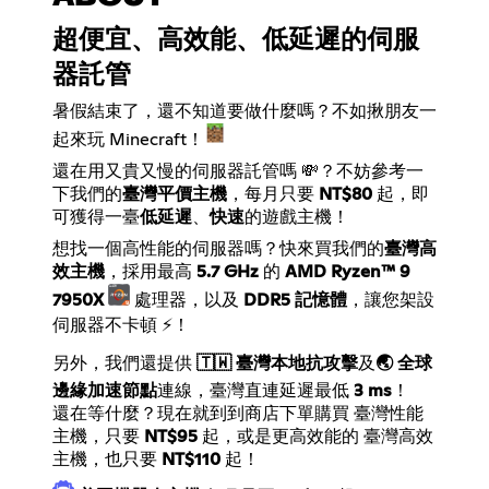
超便宜、高效能、低延遲的伺服
器託管
暑假結束了，還不知道要做什麼嗎？不如揪朋友一
起來玩 Minecraft！
還在用又貴又慢的伺服器託管嗎 💸？不妨參考一
下我們的
臺灣平價主機
，每月只要
NT$80
起，即
可獲得一臺
低延遲
、
快速
的遊戲主機！
想找一個高性能的伺服器嗎？快來買我們的
臺灣高
效主機
，採用最高
5.7 GHz
的
AMD Ryzen™ 9
7950X
處理器，以及
DDR5 記憶體
，讓您架設
伺服器不卡頓 ⚡！
另外，我們還提供
🇹🇼 臺灣本地抗攻擊
及
🌏 全球
邊緣加速節點
連線，臺灣直連延遲最低
3 ms
！
還在等什麼？現在就到到商店下單購買
臺灣性能
主機
，只要
NT$95
起，或是更高效能的
臺灣高效
主機
，也只要
NT$110
起！