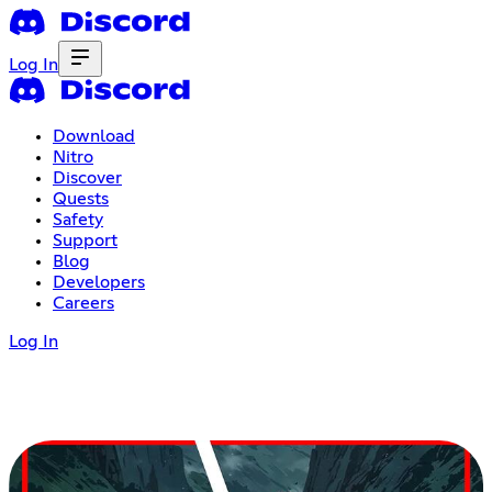
Log In
Download
Nitro
Discover
Quests
Safety
Support
Blog
Developers
Careers
Log In