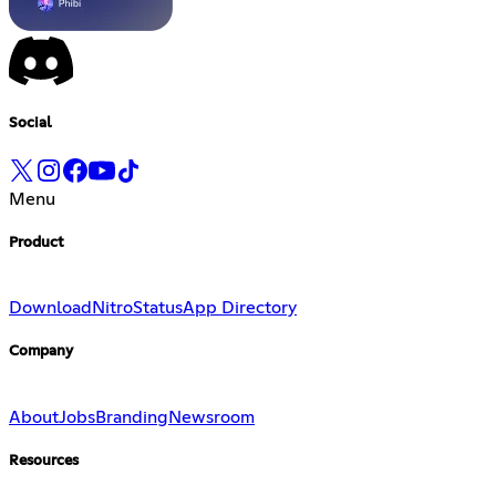
Social
Menu
Product
Download
Nitro
Status
App Directory
Company
About
Jobs
Branding
Newsroom
Resources