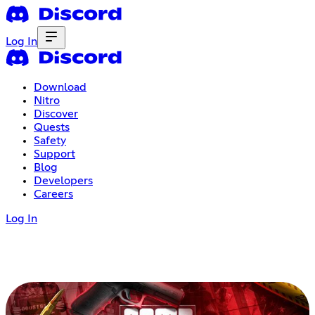
Log In
Download
Nitro
Discover
Quests
Safety
Support
Blog
Developers
Careers
Log In