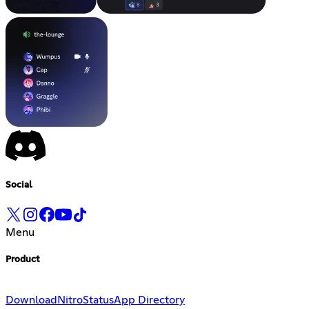
Social
Menu
Product
Download
Nitro
Status
App Directory