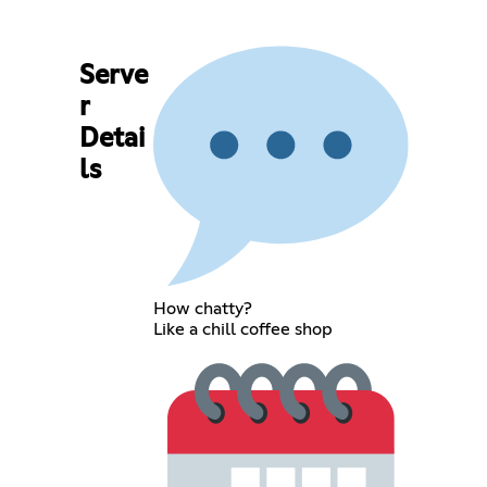
Serve
r
Detai
ls
How chatty?
Like a chill coffee shop