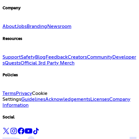
Company
About
Jobs
Branding
Newsroom
Resources
Support
Safety
Blog
Feedback
Creators
Community
Developer
s
Quests
Official 3rd Party Merch
Policies
Terms
Privacy
Cookie
Settings
Guidelines
Acknowledgements
Licenses
Company
Information
Social