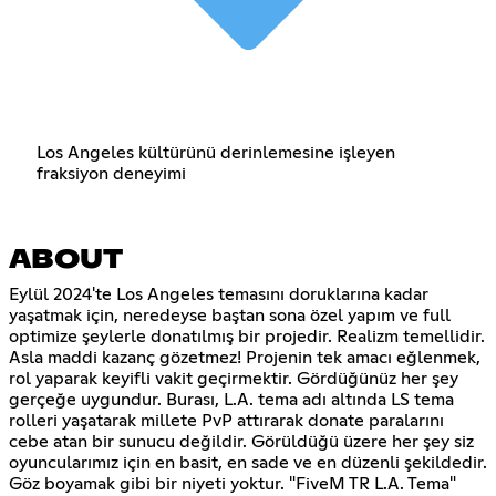
Los Angeles kültürünü derinlemesine işleyen
fraksiyon deneyimi
ABOUT
Eylül 2024'te Los Angeles temasını doruklarına kadar
yaşatmak için, neredeyse baştan sona özel yapım ve full
optimize şeylerle donatılmış bir projedir. Realizm temellidir.
Asla maddi kazanç gözetmez! Projenin tek amacı eğlenmek,
rol yaparak keyifli vakit geçirmektir. Gördüğünüz her şey
gerçeğe uygundur. Burası, L.A. tema adı altında LS tema
rolleri yaşatarak millete PvP attırarak donate paralarını
cebe atan bir sunucu değildir. Görüldüğü üzere her şey siz
oyuncularımız için en basit, en sade ve en düzenli şekildedir.
Göz boyamak gibi bir niyeti yoktur. "FiveM TR L.A. Tema"