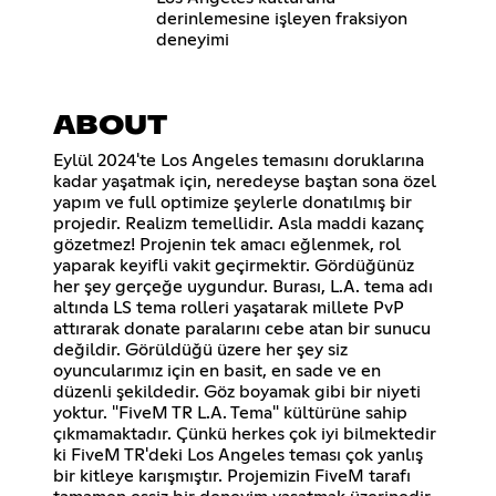
derinlemesine işleyen fraksiyon
deneyimi
ABOUT
Eylül 2024'te Los Angeles temasını doruklarına
kadar yaşatmak için, neredeyse baştan sona özel
yapım ve full optimize şeylerle donatılmış bir
projedir. Realizm temellidir. Asla maddi kazanç
gözetmez! Projenin tek amacı eğlenmek, rol
yaparak keyifli vakit geçirmektir. Gördüğünüz
her şey gerçeğe uygundur. Burası, L.A. tema adı
altında LS tema rolleri yaşatarak millete PvP
attırarak donate paralarını cebe atan bir sunucu
değildir. Görüldüğü üzere her şey siz
oyuncularımız için en basit, en sade ve en
düzenli şekildedir. Göz boyamak gibi bir niyeti
yoktur. "FiveM TR L.A. Tema" kültürüne sahip
çıkmamaktadır. Çünkü herkes çok iyi bilmektedir
ki FiveM TR'deki Los Angeles teması çok yanlış
bir kitleye karışmıştır. Projemizin FiveM tarafı