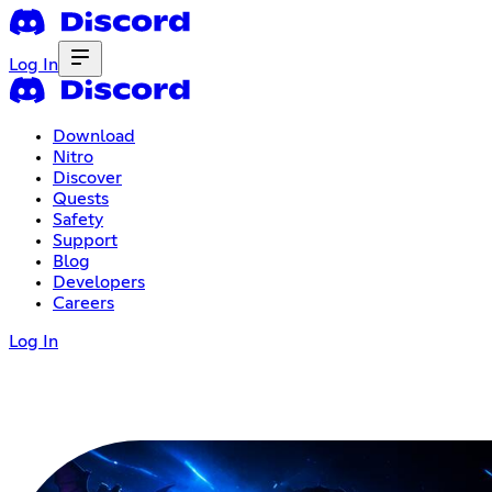
Log In
Download
Nitro
Discover
Quests
Safety
Support
Blog
Developers
Careers
Log In