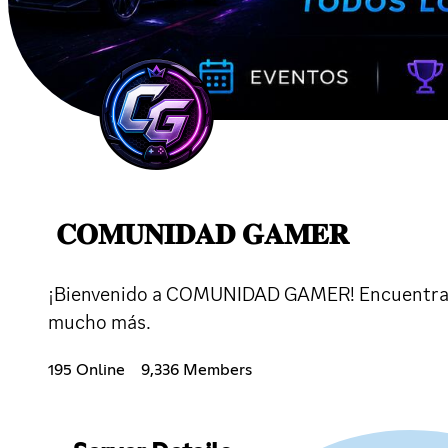
𝐂𝐎𝐌𝐔𝐍𝐈𝐃𝐀𝐃 𝐆𝐀𝐌𝐄𝐑
¡Bienvenido a COMUNIDAD GAMER! Encuentra nue
mucho más.
195 Online
9,336 Members