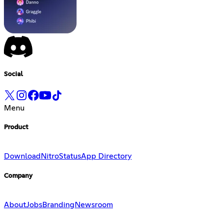
Social
Menu
Product
Download
Nitro
Status
App Directory
Company
About
Jobs
Branding
Newsroom