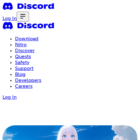
Log In
Download
Nitro
Discover
Quests
Safety
Support
Blog
Developers
Careers
Log In