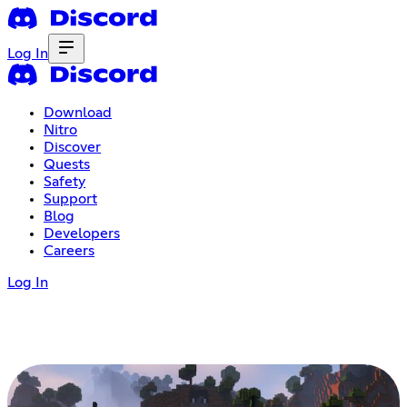
Log In
Download
Nitro
Discover
Quests
Safety
Support
Blog
Developers
Careers
Log In