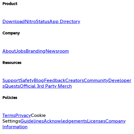
Product
Download
Nitro
Status
App Directory
Company
About
Jobs
Branding
Newsroom
Resources
Support
Safety
Blog
Feedback
Creators
Community
Developer
s
Quests
Official 3rd Party Merch
Policies
Terms
Privacy
Cookie
Settings
Guidelines
Acknowledgements
Licenses
Company
Information