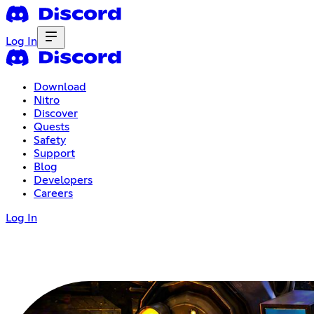
Log In
Download
Nitro
Discover
Quests
Safety
Support
Blog
Developers
Careers
Log In