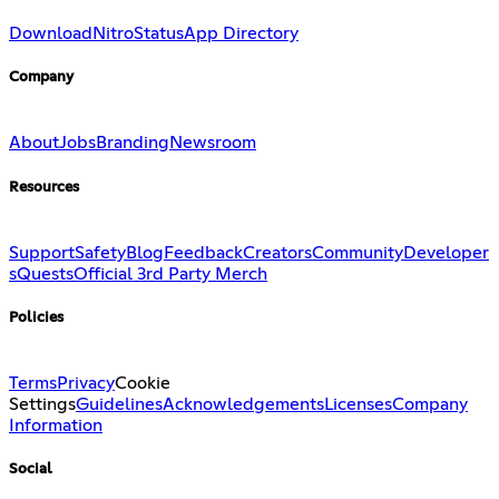
Download
Nitro
Status
App Directory
Company
About
Jobs
Branding
Newsroom
Resources
Support
Safety
Blog
Feedback
Creators
Community
Developer
s
Quests
Official 3rd Party Merch
Policies
Terms
Privacy
Cookie
Settings
Guidelines
Acknowledgements
Licenses
Company
Information
Social