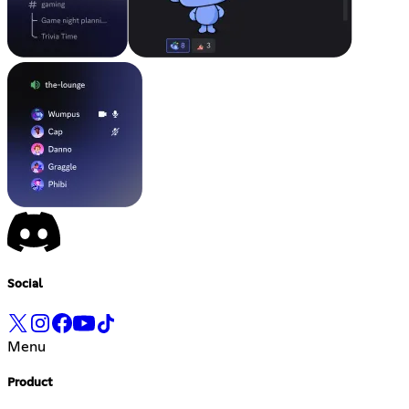
Social
Menu
Product