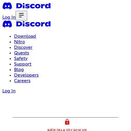
Log In
Download
Nitro
Discover
Quests
Safety
Support
Blog
Developers
Careers
Log In