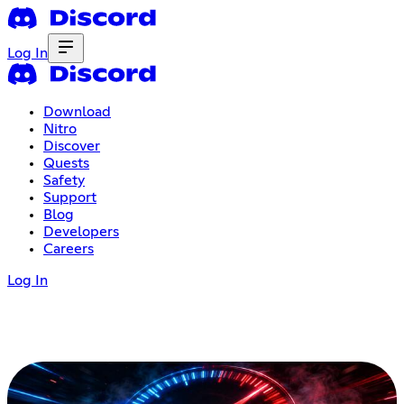
Log In
Download
Nitro
Discover
Quests
Safety
Support
Blog
Developers
Careers
Log In