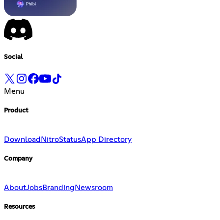
Social
Menu
Product
Download
Nitro
Status
App Directory
Company
About
Jobs
Branding
Newsroom
Resources